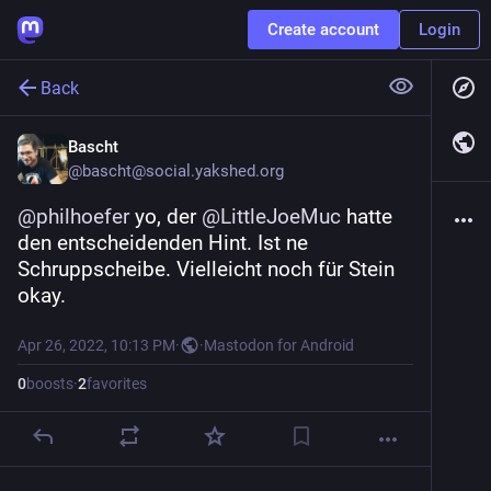
Create account
Login
Back
Bascht
@
bascht@social.yakshed.org
@
philhoefer
 yo, der 
@
LittleJoeMuc
 hatte 
den entscheidenden Hint. Ist ne 
Schruppscheibe. Vielleicht noch für Stein 
okay.
Apr 26, 2022, 10:13 PM
·
·
Mastodon for Android
0
boosts
·
2
favorites