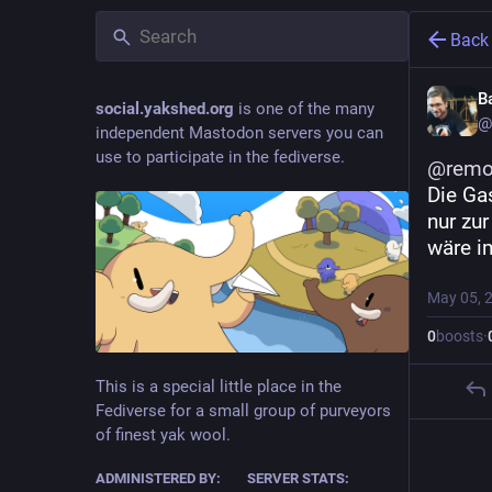
Back
B
social.yakshed.org
is one of the many
@
independent Mastodon servers you can
use to participate in the fediverse.
@
rem
Die Ga
nur zu
wäre i
May 05, 
0
boosts
·
This is a special little place in the
Fediverse for a small group of purveyors
of finest yak wool.
ADMINISTERED BY:
SERVER STATS: