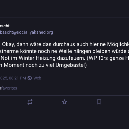
ascht
bascht@social.yakshed.org
o
 Okay, dann wäre das durchaus auch hier ne Möglichke
stherme könnte noch ne Weile hängen bleiben würde a
r Not im Winter Heizung dazufeuern. (WP fürs ganze H
m Moment noch zu viel Umgebastel)
2025, 08:21 PM
·
·
Web
0
favorites