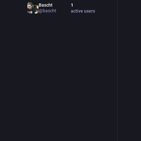
Bascht
1
@
bascht
active users