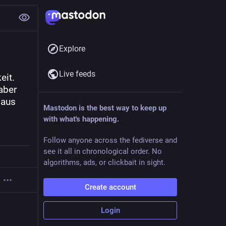
Explore
Live feeds
it. 
ber 
aus 
Mastodon is the best way to keep up
with what's happening.
Follow anyone across the fediverse and
see it all in chronological order. No
algorithms, ads, or clickbait in sight.
Create account
Login