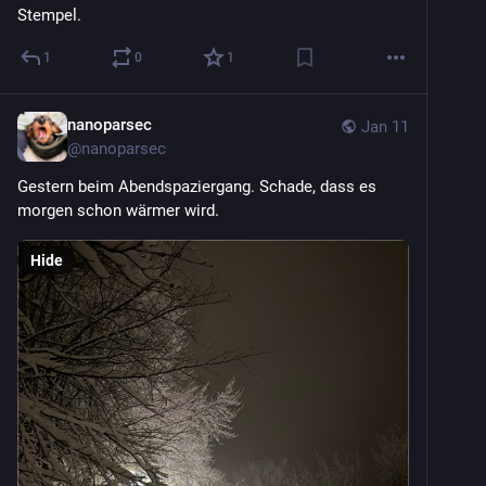
Stempel.
1
0
1
nanoparsec
Jan 11
@
nanoparsec
Gestern beim Abendspaziergang. Schade, dass es 
morgen schon wärmer wird.
Hide