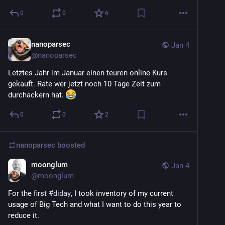
0
0
6
nanoparsec
Jan 4
@
nanoparsec
Letztes Jahr im Januar einen teuren online Kurs 
gekauft. Rate wer jetzt noch 10 Tage Zeit zum 
durchackern hat. 
0
0
2
nanoparsec
boosted
moonglum
Jan 4
@
moonglum
For the first 
#
diday
, I took inventory of my current 
usage of Big Tech and what I want to do this year to 
reduce it.