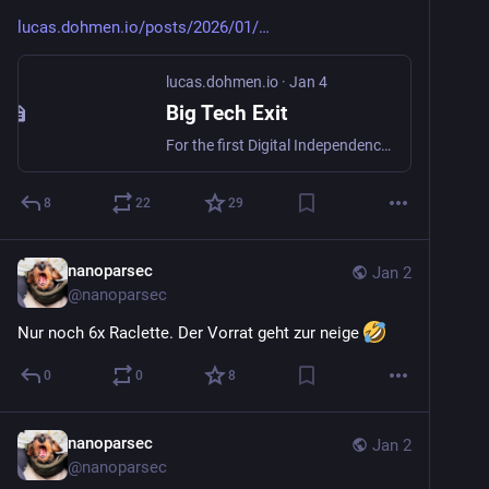
lucas.dohmen.io/posts/2026/01/
lucas.dohmen.io
·
Jan 4
Big Tech Exit
For the first Digital Independence Day, I want to check where I am at with my dependence on Big Tech and what I want to achieve this year.
8
22
29
nanoparsec
Jan 2
@
nanoparsec
Nur noch 6x Raclette. Der Vorrat geht zur neige 
0
0
8
nanoparsec
Jan 2
@
nanoparsec