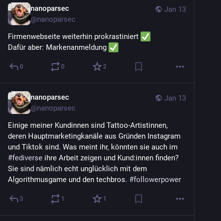
nanoparsec
Jan 13
@
nanoparsec
Firmenwebseite weiterhin prokrastiniert 
Dafür aber: Markenanmeldung 
0
0
2
nanoparsec
Jan 13
@
nanoparsec
Einige meiner Kundinnen sind Tattoo-Artistinnen, 
deren Hauptmarketingkanäle aus Gründen Instagram 
und Tiktok sind. Was meint ihr, könnten sie auch im 
#
fediverse
 ihre Arbeit zeigen und Kund:innen finden? 
Sie sind nämlich echt unglücklich mit dem 
Algorithmusgame und den techbros. 
#
followerpower
3
1
1