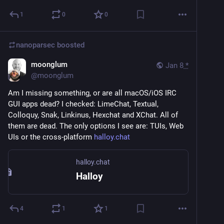
1
0
0
nanoparsec
boosted
moonglum
Jan 8
*
@
moonglum
Am I missing something, or are all macOS/iOS IRC 
GUI apps dead? I checked: LimeChat, Textual, 
Colloquy, Snak, Linkinus, Hexchat and XChat. All of 
them are dead. The only options I see are: TUIs, Web 
UIs or the cross-platform 
halloy.chat
halloy.chat
Halloy
4
1
1