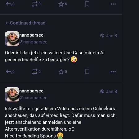
0
0
6
Continued thread
nanoparsec
Jan 8
@
nanoparsec
Oder ist das jetzt ein valider Use Case mir ein AI 
generiertes Selfie zu besorgen? 
0
0
0
nanoparsec
Jan 8
@
nanoparsec
Ich wollte mir gerade ein Video aus einem Onlinekurs 
anschauen, das auf vimeo liegt. Dafür muss man sich 
jetzt anscheinend anmelden und eine 
Altersverifikation durchführen. oO 
Nice try Bending Spoons 