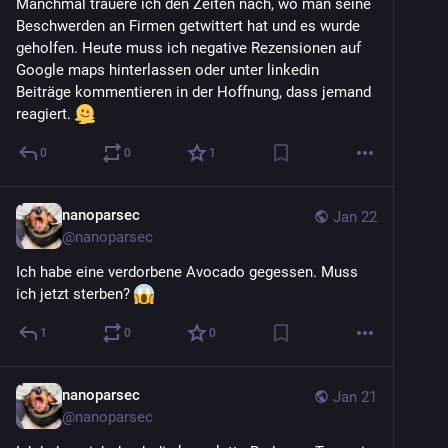
Manchmal trauere ich den Zeiten nach, wo man seine 
Beschwerden an Firmen getwittert hat und es wurde 
geholfen. Heute muss ich negative Rezensionen auf  
Google maps hinterlassen oder unter linkedin 
Beiträge kommentieren in der Hoffnung, dass jemand 
reagiert. 
0
0
1
nanoparsec
Jan 22
@
nanoparsec
Ich habe eine verdorbene Avocado gegessen. Muss 
ich jetzt sterben? 
1
0
0
nanoparsec
Jan 21
@
nanoparsec