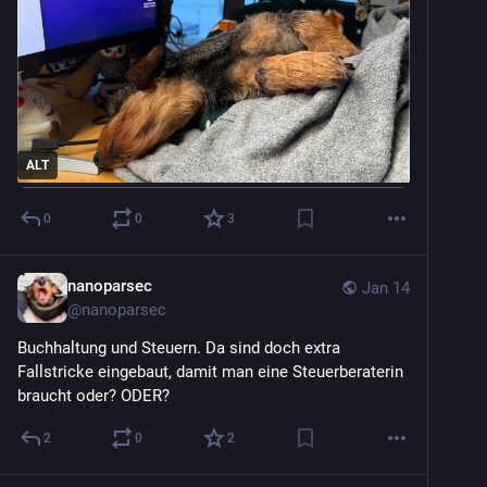
ALT
0
0
3
nanoparsec
Jan 14
@
nanoparsec
Buchhaltung und Steuern. Da sind doch extra 
Fallstricke eingebaut, damit man eine Steuerberaterin 
braucht oder? ODER?
2
0
2