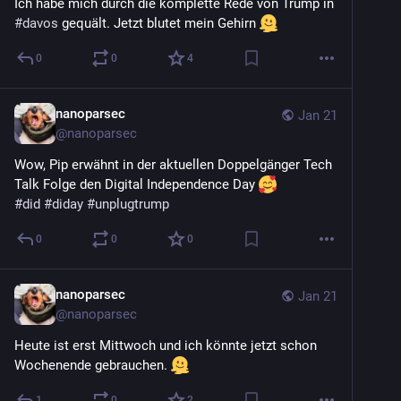
Ich habe mich durch die komplette Rede von Trump in 
#
davos
 gequält. Jetzt blutet mein Gehirn 
0
0
4
nanoparsec
Jan 21
@
nanoparsec
Wow, Pip erwähnt in der aktuellen Doppelgänger Tech 
Talk Folge den Digital Independence Day 
#
did
#
diday
#
unplugtrump
0
0
0
nanoparsec
Jan 21
@
nanoparsec
Heute ist erst Mittwoch und ich könnte jetzt schon 
Wochenende gebrauchen. 
1
0
2