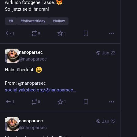
wirklich fotogene Tasse. 
So, jetzt seid ihr dran! 
#
ff
#
followerfriday
#
follow
1
0
1
nanoparsec
Jan 23
@
nanoparsec
Habs überlebt. 
From: 
@
nanoparsec
social.yakshed.org/@nanoparsec
1
0
1
nanoparsec
Jan 22
@
nanoparsec