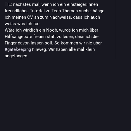
TIL: nächstes mal, wenn ich ein einsteiger:innen 
freundliches Tutorial zu Tech Themen suche, hänge 
ich meinen CV an zum Nachweiss, dass ich auch 
weiss was ich tue. 
Wäre ich wirklich ein Noob, würde ich mich über 
Hilfsangebote freuen statt zu lesen, dass ich die 
Finger davon lassen soll. So kommen wir nie über 
#
gatekeeping
 hinweg. Wir haben alle mal klein 
angefangen.
1
2
6
nanoparsec
<p>Ich bräuchte ein noobfreundliches Tutorial für das
Aufsetzen und Betreiben eines eigenen Mastodon-Servers. Ihr könnt
mir das doch bestimmt weiterhelfen oder? ODER? 😁<br /><a
href="https://social.yakshed.org/tags/followerpower" class="mention
hashtag" rel="tag">#<span>followerpower</span></a> <a
href="https://social.yakshed.org/tags/mastodon" class="mention
hashtag" rel="tag">#<span>mastodon</span></a> <a
href="https://social.yakshed.org/tags/fediverse" class="mention
hashtag" rel="tag">#<span>fediverse</span></a></p>