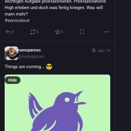
wichtigen Aufgabe prokrastinieren. Prokrastinations 
High erleben und doch was fertig kriegen. Was will 
mam mehr? 
#
servicetoot
0
0
2
nanoparsec
Jan 14
@
nanoparsec
Things are coming…. 
Hide