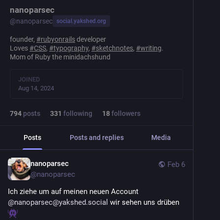
nanoparsec
@
nanoparsec
social.yakshed.org
founder,
#
rubyonrails
developer
Loves
#
CSS
,
#
typography
,
#
sketchnotes
,
#
writing
.
Mom of Ruby the minidachshund
JOINED
Aug 14, 2024
794
posts
331
following
18
followers
Posts
Posts and replies
Media
nanoparsec
Feb 6
@
nanoparsec
Ich ziehe um auf meinen neuen Account 
@
nanoparsec@yakshed.social
 wir sehen uns drüben 