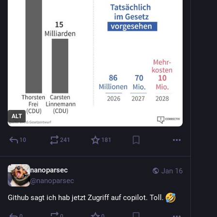
ALT
10
241
181
nanoparsec
Jan 16
@
nanoparsec
Github sagt ich hab jetzt Zugriff auf copilot. Toll. 
0
0
0