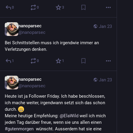
0
0
3
nanoparsec
Jan 23
@
nanoparsec
Bei Schnittstellen muss ich irgendwie immer an 
Verletzungen denken.
1
0
1
nanoparsec
Jan 23
@
nanoparsec
Heute ist ja Follower Friday. Ich habe beschlossen, 
ich mache weiter, irgendwann setzt sich das schon 
durch. 
Meine heutige Empfehlung: 
@
ElaWild
 weil ich mich 
jeden Tag darüber freue, wenn sie uns allen einen 
#
gutenmorgen
  wünscht. Ausserdem hat sie eine 