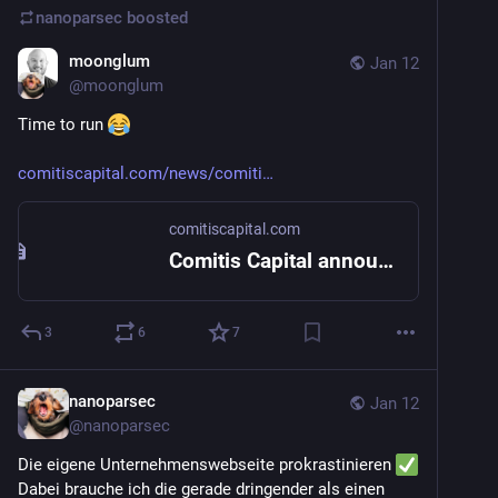
nanoparsec
boosted
moonglum
Jan 12
@
moonglum
Time to run 
comitiscapital.com/news/comiti
comitiscapital.com
Comitis Capital announces the acquisition of Threema
3
6
7
nanoparsec
Jan 12
@
nanoparsec
Die eigene Unternehmenswebseite prokrastinieren 
Dabei brauche ich die gerade dringender als einen 