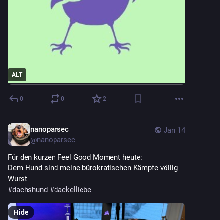
ALT
0
0
2
nanoparsec
Jan 14
@
nanoparsec
Für den kurzen Feel Good Moment heute:
Dem Hund sind meine bürokratischen Kämpfe völlig 
Wurst.
#
dachshund
#
dackelliebe
Hide