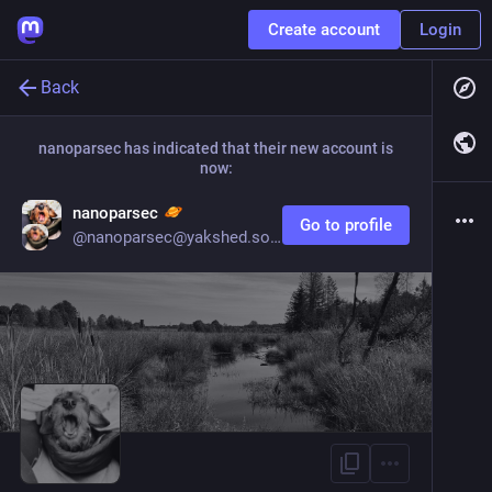
Create account
Login
Back
nanoparsec
has indicated that their new account is
now:
nanoparsec
Go to profile
@
nanoparsec@yakshed.social