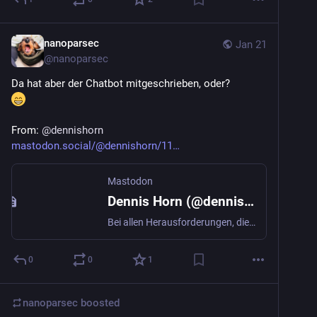
nanoparsec
Jan 21
@
nanoparsec
Da hat aber der Chatbot mitgeschrieben, oder?
From: 
@
dennishorn
mastodon.social/@dennishorn/11
Mastodon
Dennis Horn (@dennishorn@mastodon.social)
Bei allen Herausforderungen, die Drittplattformen für uns mit sich bringen (wir führen die Diskussion hier auf Mastodon ja öfter): WhatsApp hat viele Gemeinsamkeiten mit dem Radio. Kaum eine Plattform ist so alltäglich, so intim und so "nebenbei". Genau darin liegt die Chance: nicht lauter zu sein als alles andere, sondern näher. Nicht ständig, sondern gezielt. Nicht algorithmisch getrieben, sondern redaktionell entschieden.￼
0
0
1
nanoparsec
boosted